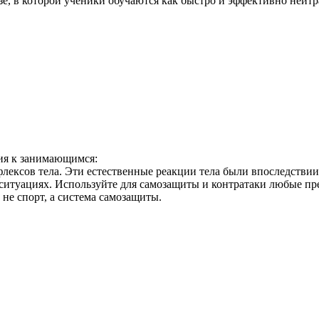
е, в которой ученики обучаются как быстро и эффективно нейтр
ия к занимающимся:
флексов тела. Эти естественные реакции тела были впоследстви
туациях. Используйте для самозащиты и контратаки любые пре
 не спорт, а система самозащиты.