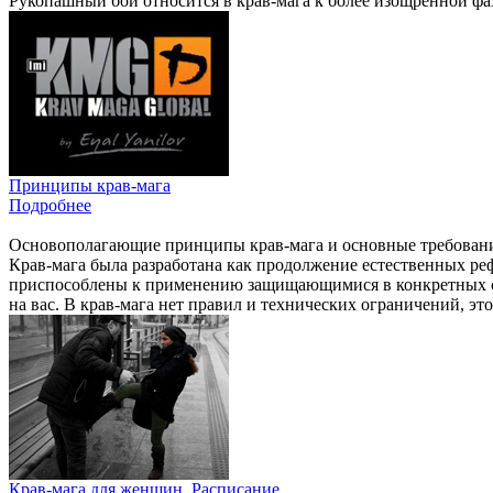
Рукопашный бой относится в крав-мага к более изощренной фаз
Принципы крав-мага
Подробнее
Основополагающие принципы крав-мага и основные требован
Крав-мага была разработана как продолжение естественных ре
приспособлены к применению защищающимися в конкретных си
на вас. В крав-мага нет правил и технических ограничений, это
Крав-мага для женщин. Расписание.