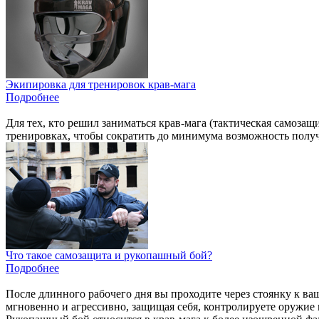
Экипировка для тренировок крав-мага
Подробнее
Для тех, кто решил заниматься крав-мага (тактическая самоза
тренировках, чтобы сократить до минимума возможность получ
Что такое самозащита и рукопашный бой?
Подробнее
После длинного рабочего дня вы проходите через стоянку к ваш
мгновенно и агрессивно, защищая себя, контролируете оружие 