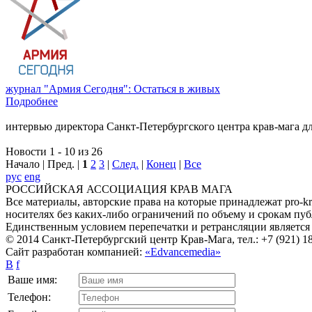
журнал "Армия Сегодня": Остаться в живых
Подробнее
интервью директора Санкт-Петербургского центра крав-мага д
Новости 1 - 10 из 26
Начало | Пред. |
1
2
3
|
След.
|
Конец
|
Все
рус
eng
РОССИЙСКАЯ АССОЦИАЦИЯ КРАВ МАГА
Все материалы, авторские права на которые принадлежат pro-k
носителях без каких-либо ограничений по объему и срокам пу
Единственным условием перепечатки и ретрансляции является 
© 2014 Санкт-Петербургский центр Крав-Мага, тел.: +7 (921) 18
Сайт разработан компанией:
«Edvancemedia»
B
f
Ваше имя:
Телефон: