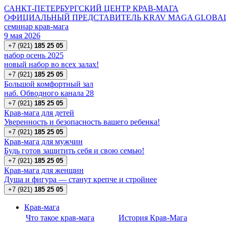
САНКТ-ПЕТЕРБУРГСКИЙ ЦЕНТР КРАВ-МАГА
ОФИЦИАЛЬНЫЙ ПРЕДСТАВИТЕЛЬ KRAV MAGA GLOBAL 
семинар крав-мага
9 мая 2026
+7 (921)
185 25 05
набор осень 2025
новый набор во всех залах!
+7 (921)
185 25 05
Большой комфортный зал
наб. Обводного канала 28
+7 (921)
185 25 05
Крав-мага для детей
Уверенность и безопасность вашего ребенка!
+7 (921)
185 25 05
Крав-мага для мужчин
Будь готов защитить себя и свою семью!
+7 (921)
185 25 05
Крав-мага для женщин
Душа и фигура — станут крепче и стройнее
+7 (921)
185 25 05
Крав-мага
Что такое крав-мага
История Крав-Мага