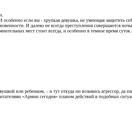
н.
И особенно если вы - хрупкая девушка, не умеющая защитить се
овенности. И далеко не всегда преступления совершаются ночью
мнительных мест стоит всегда, и особенно в темное время суток.
девушкой или ребенком, – и тут откуда ни возьмись агрессор, д
 читателями «Армии сегодня» планом действий в подобных ситуа