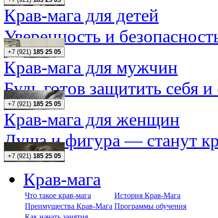
Крав-мага для детей
Уверенность и безопасность
+7 (921)
185 25 05
Крав-мага для мужчин
Будь готов защитить себя и
+7 (921)
185 25 05
Крав-мага для женщин
Душа и фигура — станут кр
+7 (921)
185 25 05
Крав-мага
Что такое крав-мага
История Крав-Мага
Преимущества Крав-Мага
Программы обучения
Как начать занятия