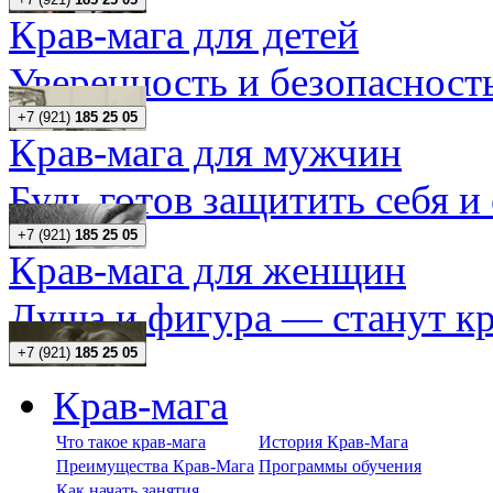
Крав-мага для детей
Уверенность и безопасность
+7 (921)
185 25 05
Крав-мага для мужчин
Будь готов защитить себя и
+7 (921)
185 25 05
Крав-мага для женщин
Душа и фигура — станут кр
+7 (921)
185 25 05
Крав-мага
Что такое крав-мага
История Крав-Мага
Преимущества Крав-Мага
Программы обучения
Как начать занятия