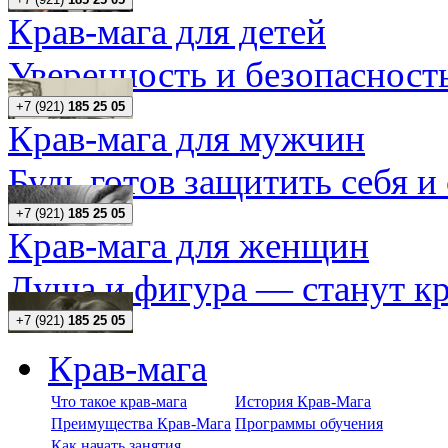
Крав-мага для детей
Уверенность и безопасность
+7 (921)
185 25 05
Крав-мага для мужчин
Будь готов защитить себя и
+7 (921)
185 25 05
Крав-мага для женщин
Душа и фигура — станут кр
+7 (921)
185 25 05
Крав-мага
Что такое крав-мага
История Крав-Мага
Преимущества Крав-Мага
Программы обучения
Как начать занятия