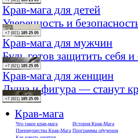
Крав-мага для детей
Уверенность и безопасность
+7 (921)
185 25 05
Крав-мага для мужчин
Будь готов защитить себя и
+7 (921)
185 25 05
Крав-мага для женщин
Душа и фигура — станут кр
+7 (921)
185 25 05
Крав-мага
Что такое крав-мага
История Крав-Мага
Преимущества Крав-Мага
Программы обучения
Как начать занятия