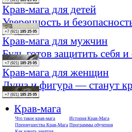
Крав-мага для детей
Уверенность и безопасность
+7 (921)
185 25 05
Крав-мага для мужчин
Будь готов защитить себя и
+7 (921)
185 25 05
Крав-мага для женщин
Душа и фигура — станут кр
+7 (921)
185 25 05
Крав-мага
Что такое крав-мага
История Крав-Мага
Преимущества Крав-Мага
Программы обучения
Как начать занятия