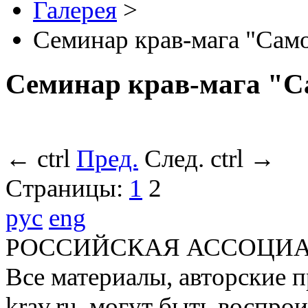
Галерея
>
Семинар крав-мага "Само
Семинар крав-мага "С
←
ctrl
Пред.
След.
ctrl
→
Страницы:
1
2
рус
eng
РОССИЙСКАЯ АССОЦИА
Все материалы, авторские п
krav.ru, могут быть воспро