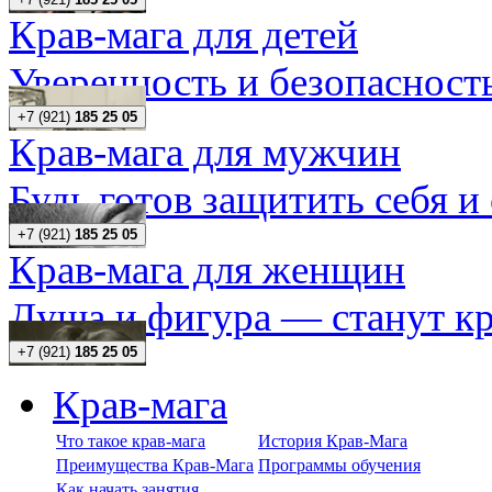
Крав-мага для детей
Уверенность и безопасность
+7 (921)
185 25 05
Крав-мага для мужчин
Будь готов защитить себя и
+7 (921)
185 25 05
Крав-мага для женщин
Душа и фигура — станут кр
+7 (921)
185 25 05
Крав-мага
Что такое крав-мага
История Крав-Мага
Преимущества Крав-Мага
Программы обучения
Как начать занятия