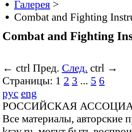
Галерея
>
Combat and Fighting Instr
Combat and Fighting Ins
←
ctrl
Пред.
След.
ctrl
→
Страницы:
1
2
3
...
5
6
рус
eng
РОССИЙСКАЯ АССОЦИА
Все материалы, авторские п
krav.ru, могут быть воспро