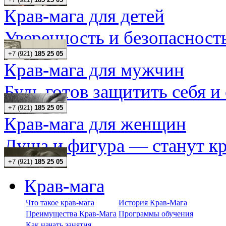
Крав-мага для детей
Уверенность и безопасность
+7 (921)
185 25 05
Крав-мага для мужчин
Будь готов защитить себя и
+7 (921)
185 25 05
Крав-мага для женщин
Душа и фигура — станут кр
+7 (921)
185 25 05
Крав-мага
Что такое крав-мага
История Крав-Мага
Преимущества Крав-Мага
Программы обучения
Как начать занятия