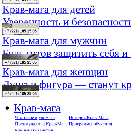
Крав-мага для детей
Уверенность и безопасность
+7 (921)
185 25 05
Крав-мага для мужчин
Будь готов защитить себя и
+7 (921)
185 25 05
Крав-мага для женщин
Душа и фигура — станут кр
+7 (921)
185 25 05
Крав-мага
Что такое крав-мага
История Крав-Мага
Преимущества Крав-Мага
Программы обучения
Как начать занятия